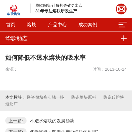
华歌陶瓷·让每片瓷砖更出众
31年专注熔块研发生产
首页
熔块
产品中心
成功案例
华歌动态
如何降低不透水熔块的吸水率
来源：
时间：2013-10-14
本文标签：
陶瓷熔块多少钱一吨
陶瓷熔块原料
陶瓷砖熔块
熔块厂
上一篇:
不透水熔块的发展趋势
下一篇:
华歌陶瓷：陶瓷生产中熔块的作用"