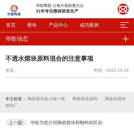
华歌陶瓷·让每片瓷砖更出众
31年专注熔块研发生产
首页
熔块
产品中心
成功案例
华歌动态
不透水熔块原料混合的注意事项
来源：
时间：2013-10-14
本文标签：
陶瓷熔块多少钱一吨
陶瓷熔块原料
陶瓷砖熔块
熔块厂
上一篇:
华歌为您介绍陶瓷熔块和釉料的区别