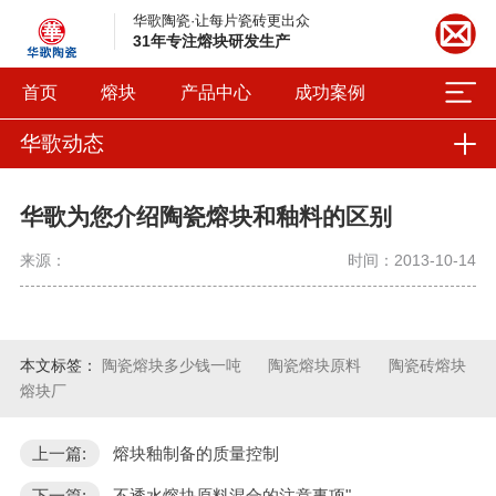
华歌陶瓷·让每片瓷砖更出众
31年专注熔块研发生产
首页
熔块
产品中心
成功案例
华歌动态
华歌为您介绍陶瓷熔块和釉料的区别
来源：
时间：2013-10-14
本文标签：
陶瓷熔块多少钱一吨
陶瓷熔块原料
陶瓷砖熔块
熔块厂
上一篇:
熔块釉制备的质量控制
下一篇:
不透水熔块原料混合的注意事项"