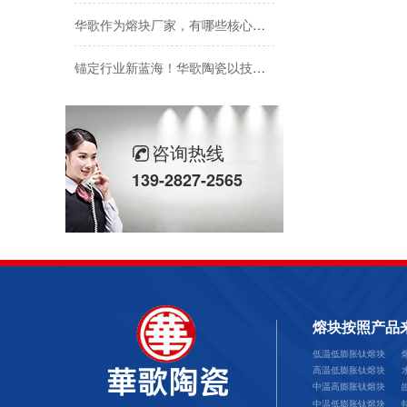
华歌作为熔块厂家，有哪些核心竞争优势？
锚定行业新蓝海！华歌陶瓷以技术创新助力熔块行业未来发展
系列不透水底釉熔块上新！华歌熔块持续拓展产品矩阵
华歌熔块产品凭高质量、稳性能获市场认可
咨询热线
139-2827-2565
辐射多省市！华歌熔块产品畅销粤闽鲁晋桂赣皖等地
熔块在储存时对环境温湿度有何要求？
不同类型的熔块，其不透水性能如何检测与评判？
华歌研发的特制熔块，在不透水效果上能达到什么标准？
熔块按照产品
低温低膨胀钛熔块
找华歌熔块定制产品需提供哪些生产工艺条件？
高温低膨胀钛熔块
中温高膨胀钛熔块
华歌熔块如何保证产品质量好且性能稳定？
中温低膨胀钛熔块