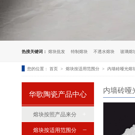
热搜关键词：
熔块批发
特制熔块
不透水熔块
玻璃熔
您的位置：
首页
熔块按适用范围分
内墙砖哑光熔
>
>
内墙砖哑
华歌陶瓷产品中心
熔块按照产品来分
熔块按适用范围分