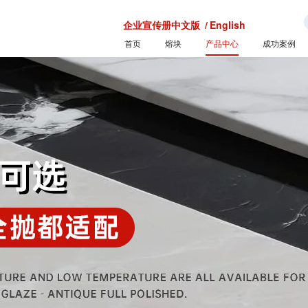
企业宣传册中文版
/
English
首页
熔块
产品中心
成功案例
低温低膨胀钛熔块
钛熔块
高温低膨胀钛熔块
水晶熔块
中温高膨胀钛熔块
特殊熔块
高温高膨胀钛熔块
内墙砖底釉熔块
外墙砖面釉
仿古砖成釉
全抛釉