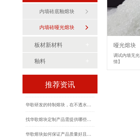
内墙砖底釉熔块
内墙砖哑光熔块
板材新材料
哑光熔块
调试内墙无
辐射多省市！华歌熔块产品畅销粤闽鲁晋桂赣皖等地
釉料
情】
熔块在储存时对环境温湿度有何要求？
推荐资讯
不同类型的熔块，其不透水性能如何检测与评判？
华歌研发的特制熔块，在不透水效果上能达到什么标准？
找华歌熔块定制产品需提供哪些生产工艺条件？
华歌熔块如何保证产品质量好且性能稳定？