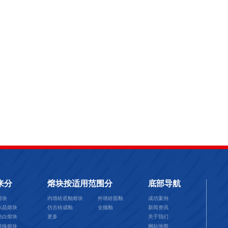
来分
熔块按适用范围分
底部导航
熔块
内墙砖底釉熔块
外墙砖面釉
成功案例
水晶熔块
仿古砖成釉
全抛釉
新闻资讯
皓白熔块
更多
关于我们
特殊熔块
网站地图