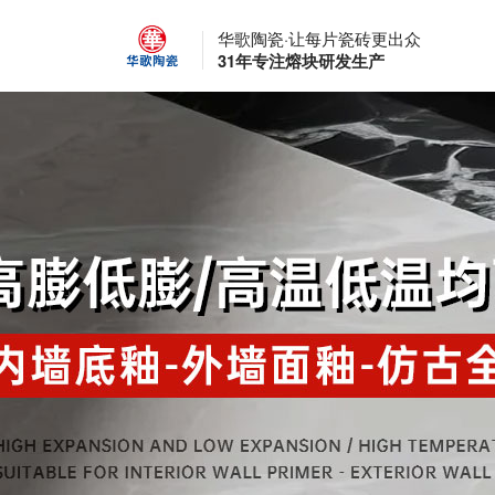
华歌陶瓷·让每片瓷砖更出众
31年专注熔块研发生产