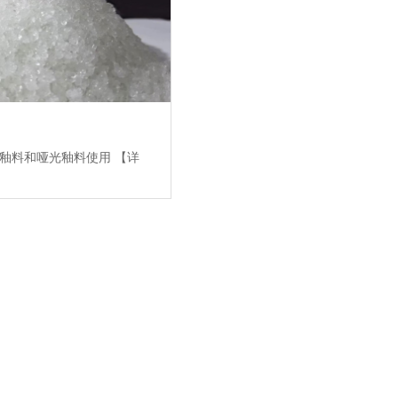
光釉料和哑光釉料使用
【详