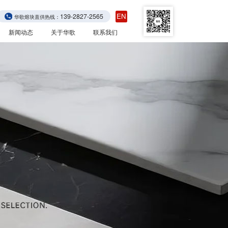
EN
139-2827-2565
华歌熔块直供热线：
新闻动态
关于华歌
联系我们
华歌动态
常见问答
展会播报
视频中心