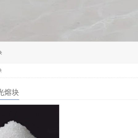
块
块
光熔块