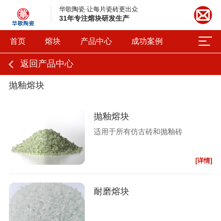
华歌陶瓷·让每片瓷砖更出众
31年专注熔块研发生产
首页
熔块
产品中心
成功案例
返回产品中心
抛釉熔块
抛釉熔块
适用于所有仿古砖和抛釉砖
[详情]
耐磨熔块